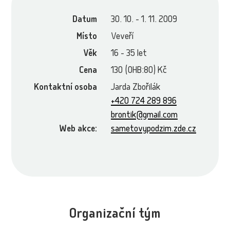
Datum
30. 10. - 1. 11. 2009
Místo
Veveří
Věk
16 - 35 let
Cena
130 (OHB:80) Kč
Kontaktní osoba
Jarda Zbořilák
+420 724 289 896
brontik@gmail.com
Web akce:
sametovypodzim.zde.cz
Organizační tým