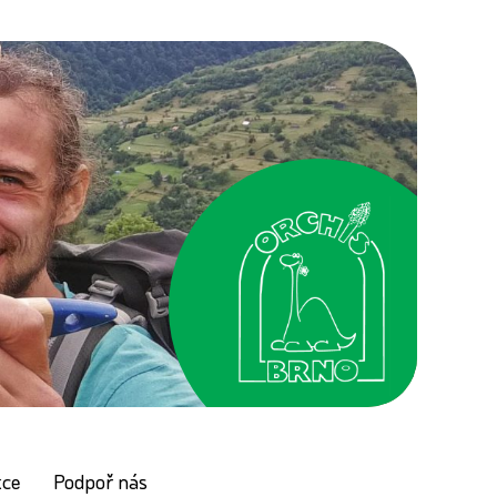
kce
Podpoř nás