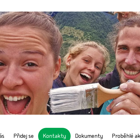
ás
Přidej se
Dokumenty
Proběhlé a
Kontakty