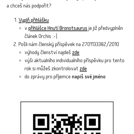
a chceš nás podpořit?
Vyplň přihlášku
v
přihlášce Hnutí Bronotsaurus
je již předvyplněn
článek Orchis :-).
Pošli nám členský příspěvek na 2701133382/2010
výhody členství najdeš
zde
výši aktualního individualního příspěvku pro tento
rok si můžeš zkontrolovat
zde
do zprávy pro příjemce
napiš své jméno